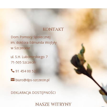
KONTAKT
Dom Pomocy Społecznej
im. doktora Edmunda Wojtyły
w Szczecinie
ul. S.H. Lubomirskiego 7
71-505 Szczecin

91 454 00 52

biuro@dps-szczecin.pl
DEKLARACJA DOSTĘPNOŚCI
NASZE WITRYNY